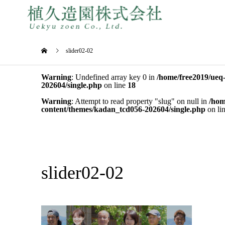
slider02-02
Warning
: Undefined array key 0 in
/home/free2019/ueq
202604/single.php
on line
18
Warning
: Attempt to read property "slug" on null in
/hom
content/themes/kadan_tcd056-202604/single.php
on li
slider02-02