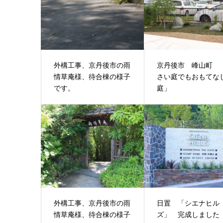
外構工事、京丹後市の雨
京丹後市 峰山町 
情草庵様、待合棟の様子
さい庭でもおもてな
です。
庭」
外構工事、京丹後市の雨
日置 「シエナヒル
情草庵様、待合棟の様子
ズ」 完成しました