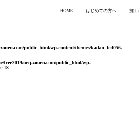
HOME
はじめての方へ
施工
-zouen.com/public_html/wp-content/themes/kadan_tcd056-
e/free2019/ueq-zouen.com/public_html/wp-
ne
18