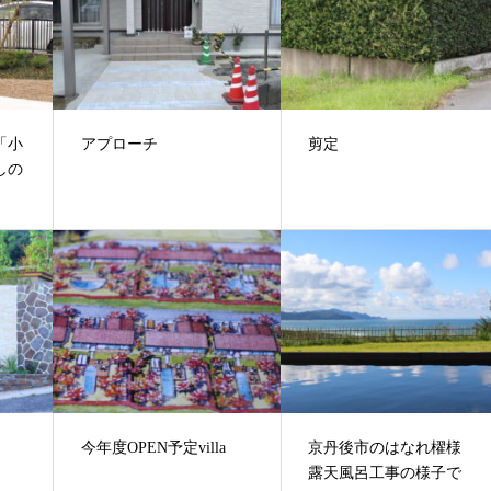
「小
アプローチ
剪定
しの
今年度OPEN予定villa
京丹後市のはなれ櫂様
露天風呂工事の様子で