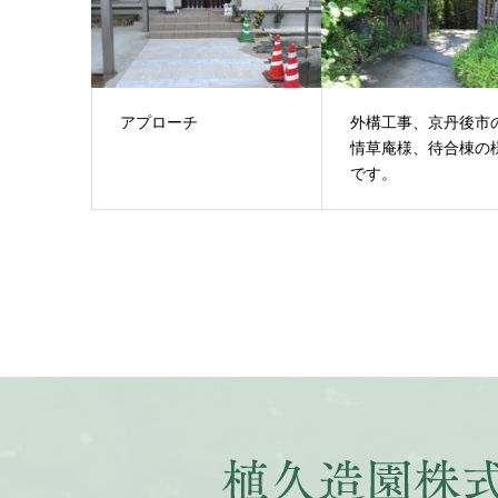
アプローチ
外構工事、京丹後市
情草庵様、待合棟の
です。