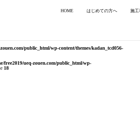
HOME
はじめての方へ
施工
-zouen.com/public_html/wp-content/themes/kadan_tcd056-
e/free2019/ueq-zouen.com/public_html/wp-
ne
18