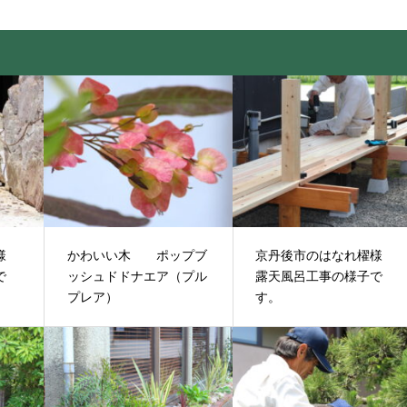
櫂様
かわいい木 ポップブ
京丹後市のはなれ櫂様
で
ッシュドドナエア（プル
露天風呂工事の様子で
プレア）
す。