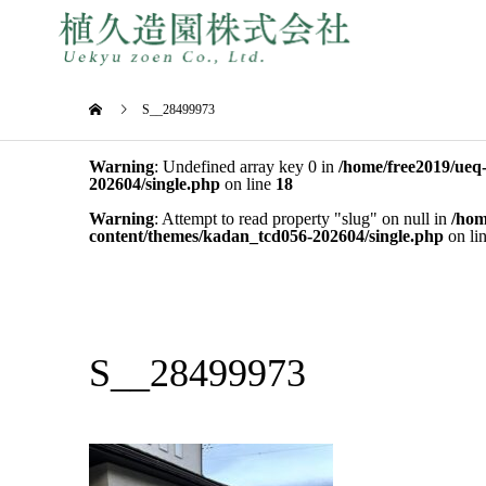
S__28499973
Warning
: Undefined array key 0 in
/home/free2019/ueq
202604/single.php
on line
18
Warning
: Attempt to read property "slug" on null in
/hom
content/themes/kadan_tcd056-202604/single.php
on li
S__28499973