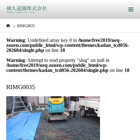
RIMG0035
Warning
: Undefined array key 0 in
/home/free2019/ueq-
zouen.com/public_html/wp-content/themes/kadan_tcd056-
202604/single.php
on line
18
Warning
: Attempt to read property "slug" on null in
/home/free2019/ueq-zouen.com/public_html/wp-
content/themes/kadan_tcd056-202604/single.php
on line
18
RIMG0035