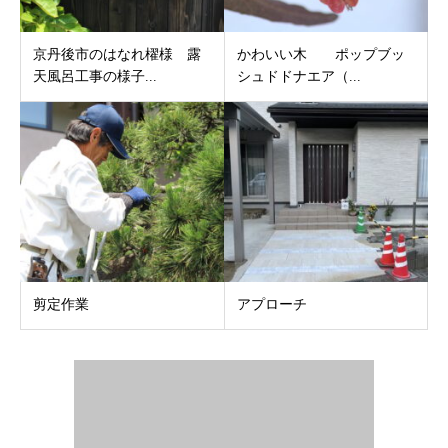
京丹後市のはなれ櫂様 露
かわいい木 ポップブッ
天風呂工事の様子...
シュドドナエア（...
剪定作業
アプローチ