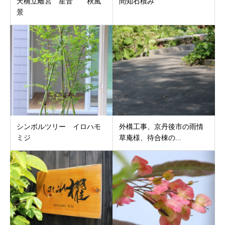
天橋立離宮 星音 秋風
間知石積み
景
シンボルツリー イロハモ
外構工事、京丹後市の雨情
ミジ
草庵様、待合棟の...