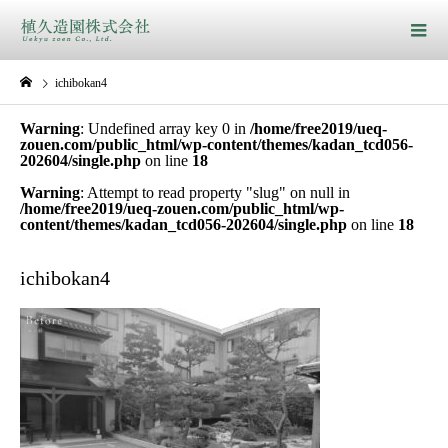
ichibokan4
Warning
: Undefined array key 0 in
/home/free2019/ueq-
zouen.com/public_html/wp-content/themes/kadan_tcd056-
202604/single.php
on line
18
Warning
: Attempt to read property "slug" on null in
/home/free2019/ueq-zouen.com/public_html/wp-
content/themes/kadan_tcd056-202604/single.php
on line
18
ichibokan4