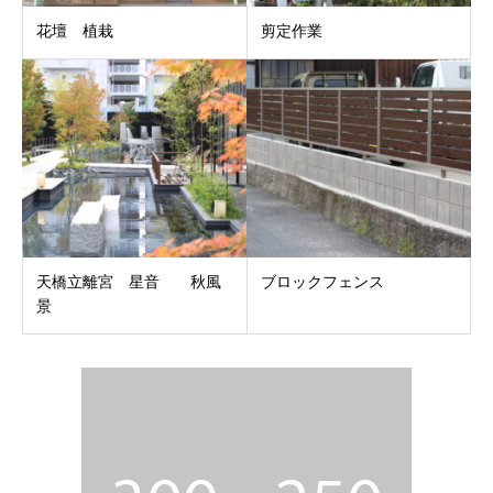
花壇 植栽
剪定作業
天橋立離宮 星音 秋風
ブロックフェンス
景