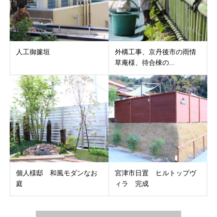
人工御簾垣
外構工事、京丹後市の雨情
草庵様、待合棟の...
個人様邸 和風モダンなお
宮津市日置 ヒルトップヴ
庭
ィラ 完成