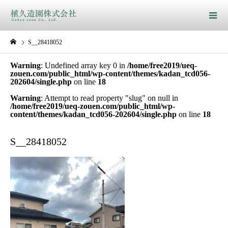
S__28418052
Warning
: Undefined array key 0 in
/home/free2019/ueq-
zouen.com/public_html/wp-content/themes/kadan_tcd056-
202604/single.php
on line
18
Warning
: Attempt to read property "slug" on null in
/home/free2019/ueq-zouen.com/public_html/wp-
content/themes/kadan_tcd056-202604/single.php
on line
18
S__28418052