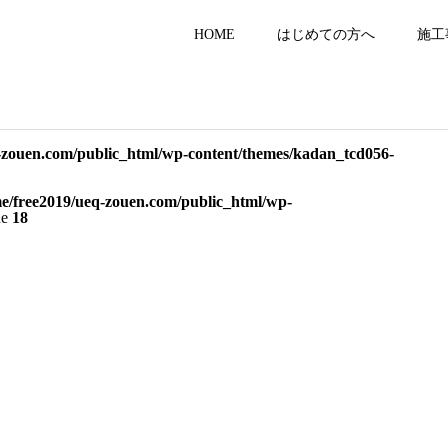
HOME
はじめての方へ
施工
-zouen.com/public_html/wp-content/themes/kadan_tcd056-
e/free2019/ueq-zouen.com/public_html/wp-
ne
18