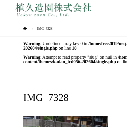
IMG_7328
Warning
: Undefined array key 0 in
/home/free2019/ueq
202604/single.php
on line
18
Warning
: Attempt to read property "slug" on null in
/hom
content/themes/kadan_tcd056-202604/single.php
on li
IMG_7328