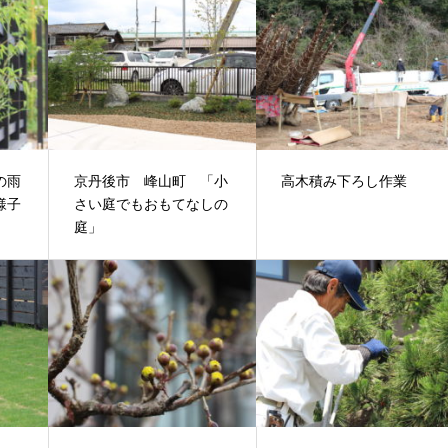
の雨
京丹後市 峰山町 「小
高木積み下ろし作業
様子
さい庭でもおもてなしの
庭」