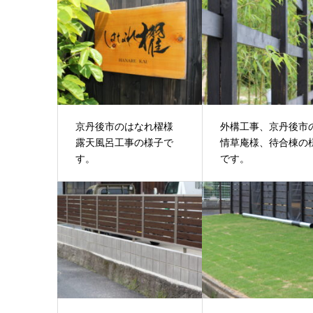
京丹後市のはなれ櫂様
外構工事、京丹後市
露天風呂工事の様子で
情草庵様、待合棟の
す。
です。