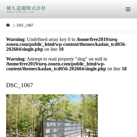
DSC_1067
Warning
: Undefined array key 0 in
/home/free2019/ueq-
zouen.com/public_html/wp-content/themes/kadan_tcd056-
202604/single.php
on line
18
Warning
: Attempt to read property "slug" on null in
/home/free2019/ueq-zouen.com/public_html/wp-
content/themes/kadan_tcd056-202604/single.php
on line
18
DSC_1067