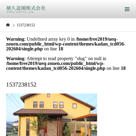
1537238152
Warning
: Undefined array key 0 in
/home/free2019/ueq-
zouen.com/public_html/wp-content/themes/kadan_tcd056-
202604/single.php
on line
18
Warning
: Attempt to read property "slug" on null in
/home/free2019/ueq-zouen.com/public_html/wp-
content/themes/kadan_tcd056-202604/single.php
on line
18
1537238152