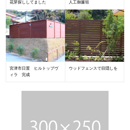
花芽探ししてました
人工御簾垣
宮津市日置 ヒルトップヴ
ウッドフェンスで目隠しを
ィラ 完成