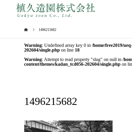
1496215682
Warning
: Undefined array key 0 in
/home/free2019/ueq
202604/single.php
on line
18
Warning
: Attempt to read property "slug" on null in
/hom
content/themes/kadan_tcd056-202604/single.php
on li
1496215682