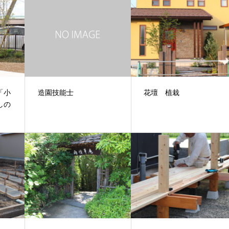
「小
造園技能士
花壇 植栽
しの