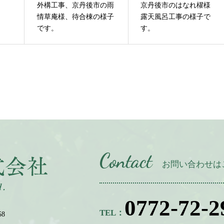
外構工事、京丹後市の雨
京丹後市のはなれ櫂様
情草庵様、待合棟の様子
露天風呂工事の様子で
です。
す。
Contact
お問い合わせは
0772-72-2
TEL：
8