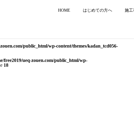
HOME
はじめての方へ
施工
-zouen.com/public_html/wp-content/themes/kadan_tcd056-
e/free2019/ueq-zouen.com/public_html/wp-
ne
18