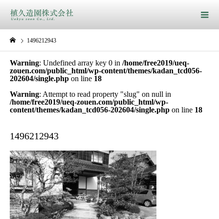
1496212943
Warning
: Undefined array key 0 in
/home/free2019/ueq-
zouen.com/public_html/wp-content/themes/kadan_tcd056-
202604/single.php
on line
18
Warning
: Attempt to read property "slug" on null in
/home/free2019/ueq-zouen.com/public_html/wp-
content/themes/kadan_tcd056-202604/single.php
on line
18
1496212943