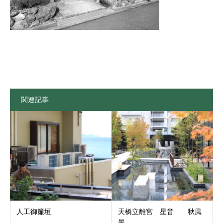
関連記事
人工御簾垣
天橋立離宮 星音 秋風
景