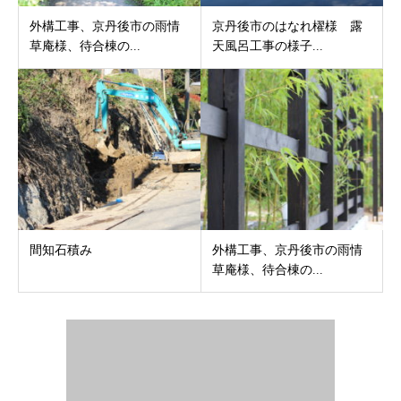
外構工事、京丹後市の雨情
京丹後市のはなれ櫂様 露
草庵様、待合棟の...
天風呂工事の様子...
間知石積み
外構工事、京丹後市の雨情
草庵様、待合棟の...